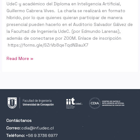
UdeC y académico del Diploma en Inteligencia Artificial,
Guillermo Cabrera Vives. La charla se realizará en formato
híbrido, por lo que quienes quieran participar de manera
presencial pueden hacerlo en el Auditorio Salvador Gálvez de
la Facultad de Ingeniería UdeC. (por Edmundo Larenas),
además de conectarse por ZOOM. Enlace de inscripción
https://forms.gle/SZrVb8qeTqdNBauX7
Read More »
Contáctanos
Correo:
cdia@inf.udec.cl
Teléfono:
+56 9 3736 6977