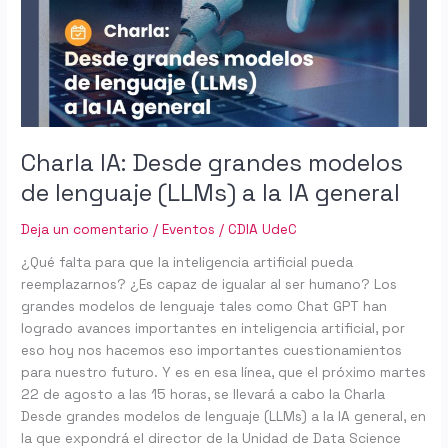
de
lenguaje
(LLMs)
a
la
IA
general
Charla IA: Desde grandes modelos
de lenguaje (LLMs) a la IA general
Deja un comentario
/
Eventos
/
CDIA UdeC
¿Qué falta para que la inteligencia artificial pueda
reemplazarnos? ¿Es capaz de igualar al ser humano? Los
grandes modelos de lenguaje tales como Chat GPT han
logrado avances importantes en inteligencia artificial, por
eso hoy nos hacemos eso importantes cuestionamientos
para nuestro futuro. Y es en esa línea, que el próximo martes
22 de agosto a las 15 horas, se llevará a cabo la Charla
Desde grandes modelos de lenguaje (LLMs) a la IA general, en
la que expondrá el director de la Unidad de Data Science