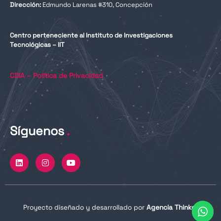
Dirección:
Edmundo Larenas #310, Concepción
Centro perteneciente al Instituto de Investigaciones
Tecnológicas – IIT
CDIA – Política de Privacidad
Síguenos
.
L
I
Y
i
n
o
n
s
u
k
t
t
e
a
u
d
g
b
i
r
e
n
a
Proyecto diseñado y desarrollado por
Agencia Thinker
m