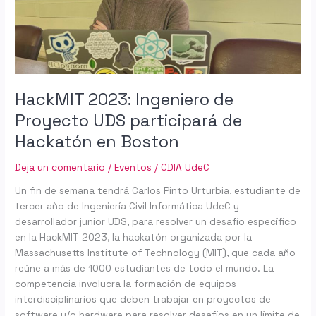
participará
de
Hackatón
en
Boston
HackMIT 2023: Ingeniero de
Proyecto UDS participará de
Hackatón en Boston
Deja un comentario
/
Eventos
/
CDIA UdeC
Un fin de semana tendrá Carlos Pinto Urturbia, estudiante de
tercer año de Ingeniería Civil Informática UdeC y
desarrollador junior UDS, para resolver un desafío específico
en la HackMIT 2023, la hackatón organizada por la
Massachusetts Institute of Technology (MIT), que cada año
reúne a más de 1000 estudiantes de todo el mundo. La
competencia involucra la formación de equipos
interdisciplinarios que deben trabajar en proyectos de
software y/o hardware para resolver desafíos en un límite de