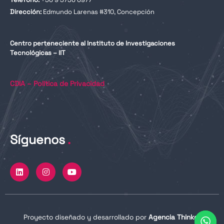
Dirección:
Edmundo Larenas #310, Concepción
Centro perteneciente al Instituto de Investigaciones
Tecnológicas – IIT
CDIA – Política de Privacidad
Síguenos
.
L
I
Y
i
n
o
n
s
u
k
t
t
e
a
u
d
g
b
i
r
e
n
a
Proyecto diseñado y desarrollado por
Agencia Thinker