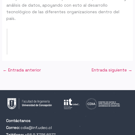
análisis de datos, apoyando con esto al desarrollo
tecnológico de las diferentes organizaciones dentro del
país.
←
Entrada anterior
Entrada siguiente
→
Contáctanos
Correo:
cdia@inf.udec.cl
Teléfono:
+56 9 3736 6977