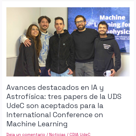
Avances
destacados
en
IA
y
Astrofísica:
tres
papers
de
la
UDS
UdeC
Avances destacados en IA y
son
Astrofísica: tres papers de la UDS
aceptados
UdeC son aceptados para la
para
la
International Conference on
International
Machine Learning
Conference
on
Deja un comentario
/
Noticias
/
CDIA UdeC