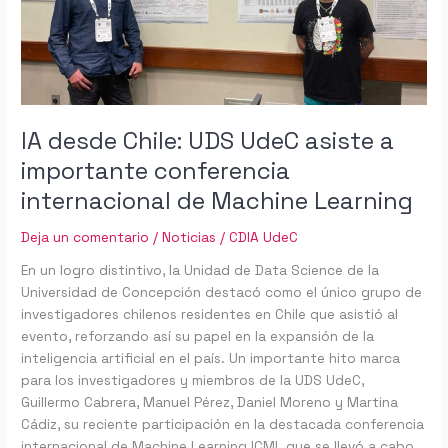
a
importante
conferencia
internacional
de
Machine
IA desde Chile: UDS UdeC asiste a
Learning
importante conferencia
internacional de Machine Learning
Deja un comentario
/
Noticias
/
CDIA UdeC
En un logro distintivo, la Unidad de Data Science de la
Universidad de Concepción destacó como el único grupo de
investigadores chilenos residentes en Chile que asistió al
evento, reforzando así su papel en la expansión de la
inteligencia artificial en el país. Un importante hito marca
para los investigadores y miembros de la UDS UdeC,
Guillermo Cabrera, Manuel Pérez, Daniel Moreno y Martina
Cádiz, su reciente participación en la destacada conferencia
internacional de Machine Learning ICML que se llevó a cabo