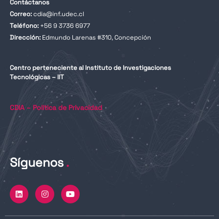
Contáctanos
Correo:
cdia@inf.udec.cl
Teléfono:
+56 9 3736 6977
Dirección:
Edmundo Larenas #310, Concepción
Centro perteneciente al Instituto de Investigaciones
Tecnológicas – IIT
CDIA – Política de Privacidad
Síguenos
.
L
I
Y
i
n
o
n
s
u
k
t
t
e
a
u