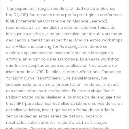
Machine
Learning
Tres papers de integrantes de la Unidad de Data Science
UdeC (UDS) fueron aceptados por la prestigiosa conferencia
ICML (International Conference on Machine Learning),
reconocida a nivel mundial, no solo por abordar temas de
inteligencia artificial, sino que también, por incluir workshops
dedicados a temáticas específicas. Uno de estos workshops
es el «Machine Learning for Astrophysics», donde se
exploran aplicaciones de machine learning e inteligencia
artificial en el campo de la astrofísica. Es en este workshop
que fueron aceptados para su publicación tres papers de
miembros de la UDS. De ellos, el paper «Positional Encodings
for Light Curve Transformers», de Daniel Moreno, fue
seleccionado para un oral presentation, en donde realizará
una charla sobre su investigación. En este trabajo, Daniel
utiliza metodologías similares a los modelos de lenguaje tipo
Chat GPT para clasificar estrellas variables o curvas de luz de
estrellas variables, investigando una forma de abordar la
temporalidad en estas series de datos y logrando
resultados sobresalientes respecto a otros trabajos
publicados. Por otro lado, se encontrará en forma de