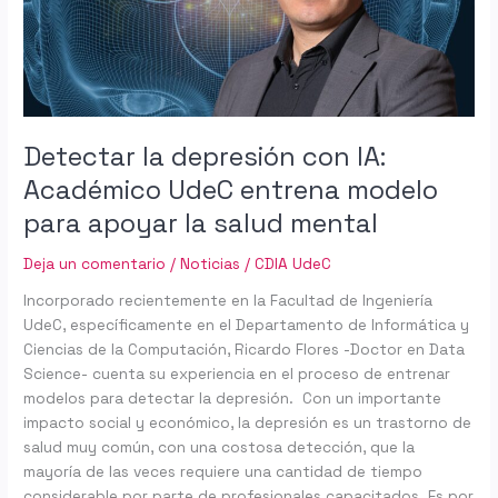
UdeC
entrena
modelo
para
apoyar
la
Detectar la depresión con IA:
salud
Académico UdeC entrena modelo
mental
para apoyar la salud mental
Deja un comentario
/
Noticias
/
CDIA UdeC
Incorporado recientemente en la Facultad de Ingeniería
UdeC, específicamente en el Departamento de Informática y
Ciencias de la Computación, Ricardo Flores -Doctor en Data
Science- cuenta su experiencia en el proceso de entrenar
modelos para detectar la depresión. Con un importante
impacto social y económico, la depresión es un trastorno de
salud muy común, con una costosa detección, que la
mayoría de las veces requiere una cantidad de tiempo
considerable por parte de profesionales capacitados. Es por