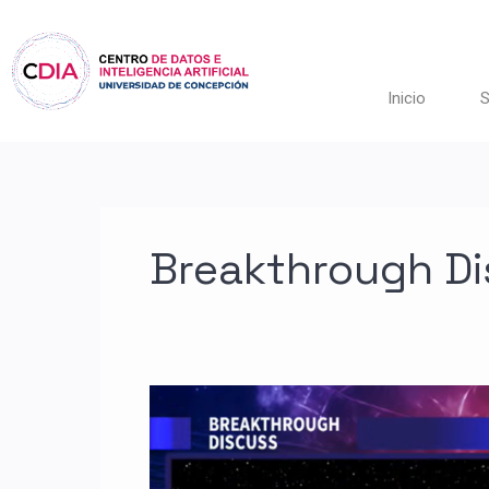
Ir
al
contenido
Inicio
S
Breakthrough D
¿Estamos
solos?
Director
CDIA