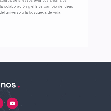
 acerca de si estos eventos anómalos
la colaboración y el intercambio de ideas
del universo y la búsqueda de vida
enos
.
Y
n
o
u