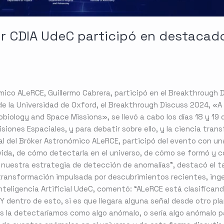
r CDIA UdeC participó en destacado
ómico ALeRCE, Guillermo Cabrera, participó en el Breakthrough 
de la Universidad de Oxford, el Breakthrough Discuss 2024, «A
trobiology and Space Missions», se llevó a cabo los días 18 y 19
Misiones Espaciales, y para debatir sobre ello, y la ciencia trans
pal del Bróker Astronómico ALeRCE, participó del evento con u
 vida, de cómo detectarla en el universo, de cómo se formó y
r nuestra estrategia de detección de anomalías”, destacó el
ansformación impulsada por descubrimientos recientes, ingeni
Inteligencia Artificial UdeC, comentó: “ALeRCE está clasifican
Y dentro de esto, si es que llegara alguna señal desde otro pl
s la detectaríamos como algo anómalo, o sería algo anómalo pa