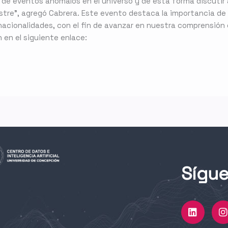
 de eventos anómalos en el universo y de esta forma discutir
estre”, agregó Cabrera. Este evento destaca la importancia de 
 nacionalidades, con el fin de avanzar en nuestra comprensión 
 en el siguiente enlace:
Sígu
L
I
i
n
s