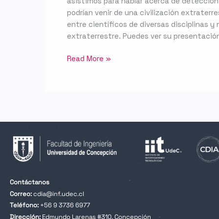
asistimos para hablar acerca de detección
podrían venir de una civilización extraterr
entre científicos de diversas disciplinas y
extraterrestre. Puedes ver su presentación
Read More »
Contáctanos
Correo:
cdia@inf.udec.cl
Teléfono:
+56 9 3736 6977
Dirección:
Edmundo Larenas #310, Concepción