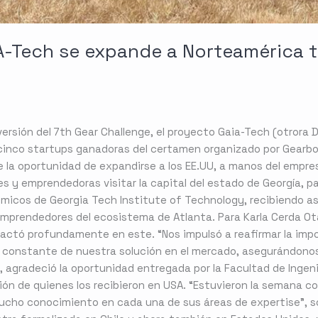
A-Tech se expande a Norteamérica tr
 versión del 7th Gear Challenge, el proyecto Gaia-Tech (otrora
s cinco startups ganadoras del certamen organizado por Gearb
 la oportunidad de expandirse a los EE.UU, a manos del empr
s y emprendedoras visitar la capital del estado de Georgía, p
icos de Georgia Tech Institute of Technology, recibiendo as
emprendedores del ecosistema de Atlanta. Para Karla Cerda Ota
actó profundamente en este. “Nos impulsó a reafirmar la imp
ión constante de nuestra solución en el mercado, asegurándon
o, agradeció la oportunidad entregada por la Facultad de Ingen
ión de quienes los recibieron en USA. “Estuvieron la semana c
ucho conocimiento en cada una de sus áreas de expertise”, s