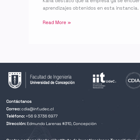
Karla destacó que la empresa ya se encuent
aprendizajes obtenidos en esta instancia.
Read More »
Contáctanos
Correo:
cdia@inf.udec.cl
Teléfono:
+56 9 3736 6977
Dirección:
Edmundo Larenas #310, Concepción