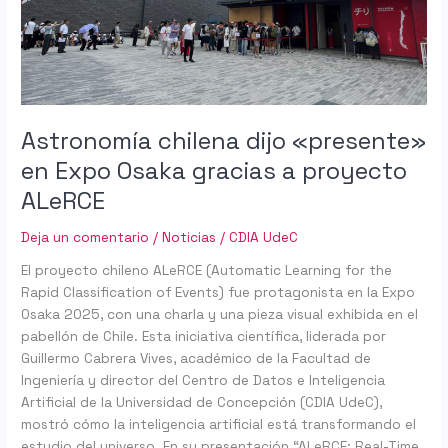
Osaka
gracias
a
proyecto
ALeRCE
Astronomía chilena dijo «presente»
en Expo Osaka gracias a proyecto
ALeRCE
Deja un comentario
/
Noticias
/
CDIA UdeC
El proyecto chileno ALeRCE (Automatic Learning for the
Rapid Classification of Events) fue protagonista en la Expo
Osaka 2025, con una charla y una pieza visual exhibida en el
pabellón de Chile. Esta iniciativa científica, liderada por
Guillermo Cabrera Vives, académico de la Facultad de
Ingeniería y director del Centro de Datos e Inteligencia
Artificial de la Universidad de Concepción (CDIA UdeC),
mostró cómo la inteligencia artificial está transformando el
estudio del universo. En su presentación “ALeRCE: Real-Time