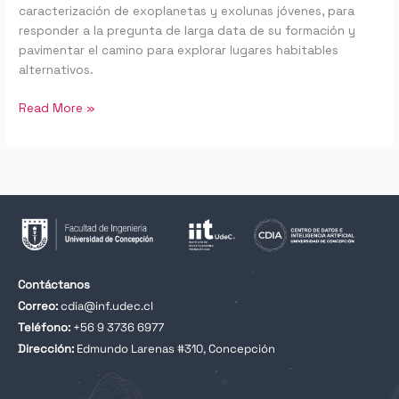
caracterización de exoplanetas y exolunas jóvenes, para
responder a la pregunta de larga data de su formación y
pavimentar el camino para explorar lugares habitables
alternativos.
Read More »
Contáctanos
Correo:
cdia@inf.udec.cl
Teléfono:
+56 9 3736 6977
Dirección:
Edmundo Larenas #310, Concepción