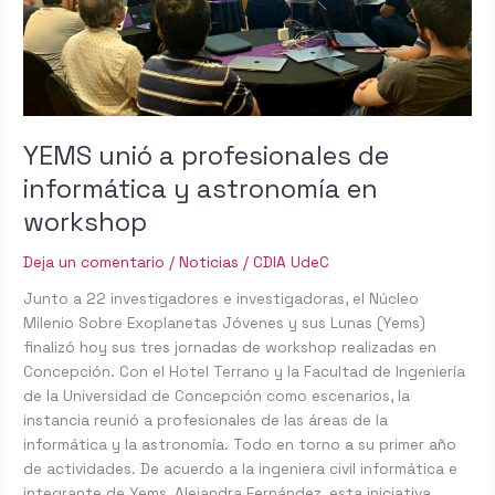
y
astronomía
en
workshop
YEMS unió a profesionales de
informática y astronomía en
workshop
Deja un comentario
/
Noticias
/
CDIA UdeC
Junto a 22 investigadores e investigadoras, el Núcleo
Milenio Sobre Exoplanetas Jóvenes y sus Lunas (Yems)
finalizó hoy sus tres jornadas de workshop realizadas en
Concepción. Con el Hotel Terrano y la Facultad de Ingeniería
de la Universidad de Concepción como escenarios, la
instancia reunió a profesionales de las áreas de la
informática y la astronomía. Todo en torno a su primer año
de actividades. De acuerdo a la ingeniera civil informática e
integrante de Yems, Alejandra Fernández, esta iniciativa