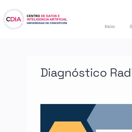
Ir
al
contenido
Inicio
S
Diagnóstico Rad
Charla
Diagnóstico
radiológico
en