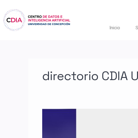
Ir
al
contenido
Inicio
S
directorio CDIA 
Centro
de
Datos
e