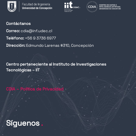
Contáctanos
Correo:
cdia@inf.udec.cl
Teléfono:
+56 9 3736 6977
Dirección:
Edmundo Larenas #310, Concepción
Centro perteneciente al Instituto de Investigaciones
Tecnológicas – IIT
CDIA – Política de Privacidad
Síguenos
.
L
I
Y