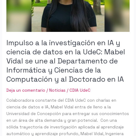
y
ciencia
de
datos
en
la
Impulso a la investigación en IA y
UdeC:
ciencia de datos en la UdeC: Mabel
Mabel
Vidal se une al Departamento de
Vidal
se
Informática y Ciencias de la
une
Computación y al Doctorado en IA
al
Departamento
Deja un comentario
/
Noticias
/
CDIA UdeC
de
Informática
Colaboradora constante del CDIA UdeC con charlas en
y
ciencia de datos e IA, Mabel Vidal entra de lleno a la
Ciencias
Universidad de Concepción para entregar sus conocimientos
de
en un área de alta demanda y gran potencial. Con una
la
sólida trayectoria de investigación aplicada al aprendizaje
Computación
automático y aprendizaje profundo, Mabel Vidal, Ingeniera