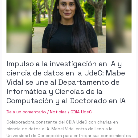
investigación
en
IA
y
ciencia
de
datos
en
la
Impulso a la investigación en IA y
UdeC:
ciencia de datos en la UdeC: Mabel
Mabel
Vidal se une al Departamento de
Vidal
se
Informática y Ciencias de la
une
Computación y al Doctorado en IA
al
Departamento
Deja un comentario
/
Noticias
/
CDIA UdeC
de
Informática
Colaboradora constante del CDIA UdeC con charlas en
y
ciencia de datos e IA, Mabel Vidal entra de lleno a la
Ciencias
Universidad de Concepción para entregar sus conocimientos