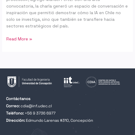
convocatoria, la charla generó un espacio de conversación e
inspiración que permitió demostrar cómo la IA en Chile no
solo se investiga, sino que también se transfiere hacia
sectores estratégicos del país.
Read More »
Contáctanos
Correo:
cdia@inf.udec.cl
Teléfono:
+56 9 3736 6977
Dirección:
Edmundo Larenas #310, Concepción