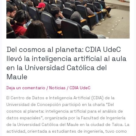
UdeC
llevó
la
inteligencia
artificial
al
aula
Del cosmos al planeta: CDIA UdeC
en
llevó la inteligencia artificial al aula
la
en la Universidad Católica del
Universidad
Católica
Maule
del
Maule
Deja un comentario
/
Noticias
/
CDIA UdeC
El Centro de Datos e Inteligencia Artificial (CDIA) de la
Universidad de Concepción participó en la charla “Del
cosmos al planeta: inteligencia artificial para el análisis de
datos espaciales”, organizada por la Facultad de Ingeniería
de la Universidad Católica del Maule en la ciudad de Talca. La
actividad, orientada a estudiantes de ingeniería, tuvo como