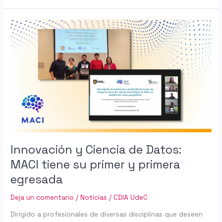
Innovación
y
Ciencia
de
Datos:
MACI
tiene
su
primer
y
primera
egresada
Innovación y Ciencia de Datos:
MACI tiene su primer y primera
egresada
Deja un comentario
/
Noticias
/
CDIA UdeC
Dirigido a profesionales de diversas disciplinas que deseen