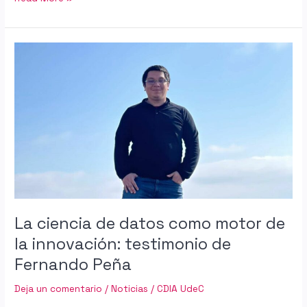
La
ciencia
de
datos
como
motor
de
la
innovación:
testimonio
de
Fernando
La ciencia de datos como motor de
Peña
la innovación: testimonio de
Fernando Peña
Deja un comentario
/
Noticias
/
CDIA UdeC