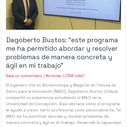
permitido
abordar
y
resolver
problemas
de
Dagoberto Bustos: “este programa
manera
me ha permitido abordar y resolver
concreta
problemas de manera concreta y
y
ágil
ágil en mi trabajo”
en
mi
Deja un comentario
/
Noticias
/
CDIA UdeC
trabajo”
El ingeniero Civil en Biotecnología y Magíster en Ciencia de
Datos para la Innovación (MACI), Dagoberto Bustos Collipal,
compartió su experiencia estudiando el MACI de la
Universidad de Concepción. Aquí destacó cómo el programa
le ayudó a crecer tanto profesional como personalmente, “el
MACI me ha permitido abordar y resolver problemas de
manera concreta y ágil en mi trabajo. Desarrollé la capacidad