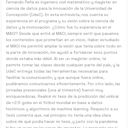
Fernando Peña es ingeniero civil matemático y magíster en
ciencia de datos para la innovación de la Universidad de
Concepción (UdeC). En esta entrevista, nos cuenta su
experiencia en el programa y su visión sobre la ciencia de
datos y la innmovación. ¿Cómo fue tu experiencia en el
MACI? Desde que entré al MACI, siempre sentí que pasamos
los contenidos que prometían en un inicio. Haber estudiado
el MACI me permitió ampliar la visión que tenía sobre todo en
la parte de innovación, me ayudó a fortalecer esos puntos
donde estaba más débil. Al ser un magíster online, te
permite tomar las clases desde cualquier parte del país, y la
UdeC entrega todas las herramientas necesarias para
facilitar la comunicación, y que aunque fuera online,
pudiéramos comunicarnos eficientemente. Por otro lado, las
jornadas presenciales (una al trimestre) fueron muy
enriquecedoras. Realicé mi tesis de la predicción del umbral
de +2.5 goles en el fútbol mundial en base a datos
históricos y algoritmos de machine learning. Respecto a su
tesis comenta que, «al principio no tenía una idea clara
sobre de qué podía hacer mi tesis, y justo con la pandemia
hubo un auge en las casas de apuestas. La pregunta era si