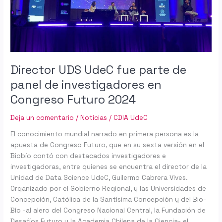
panel
de
investigadores
en
Congreso
Futuro
Director UDS UdeC fue parte de
2024
panel de investigadores en
Congreso Futuro 2024
Deja un comentario
/
Noticias
/
CDIA UdeC
El conocimiento mundial narrado en primera persona es la
apuesta de Congreso Futuro, que en su sexta versión en el
Biobío contó con destacados investigadores e
investigadoras, entre quienes se encuentra el director de la
Unidad de Data Science UdeC, Guilermo Cabrera Vives.
Organizado por el Gobierno Regional, y las Universidades de
Concepción, Católica de la Santísima Concepción y del Bio-
Bío -al alero del Congreso Nacional Central, la Fundación de
Desafíos Futuro y la Academia Chilena de la Ciencia- el