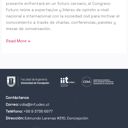
presente enfrentará en un futuro cercano, el Congreso
Futuro reúne a expertas/os y líderes de opinión a nivel
nacional e internacional con la sociedad civil para motivar el
conocimiento a través de charlas, conferencias, paneles y
mesas de conversación.
Read More »
Contáctanos
Correo:
cdia@inf.udec.cl
Teléfono:
+56 9 3736 6977
Dirección:
Edmundo Larenas #310, Concepción