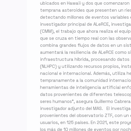
ubicados en Hawaii y dos que comenzaron a 
temprana asteroides que presenten un riesg
detectando millones de eventos variables en
investigador principal de ALeRCE, investig
(CMM), el trabajo que ahora realiza el equi
que se cruza en tiempo real con las observa
combina grandes flujos de datos en un sis
aumentará la resiliencia de ALeRCE como s
infraestructura híbrida, procesando datos
(NLHPC) y utilizando recursos propios, ins
nacional e internacional. Además, utiliza h
tempranamente a la comunidad internaciona
herramientas de inteligencia artificial e
datos provenientes de diferentes telescop
seres humanos”, asegura Guillermo Cabrera-
investigador adjunto del MAS. El investig
provenientes del observatorio ZTF, con un 
usuarios, en 125 países. En 2021, este pro
los más de 10 millones de eventos por noch