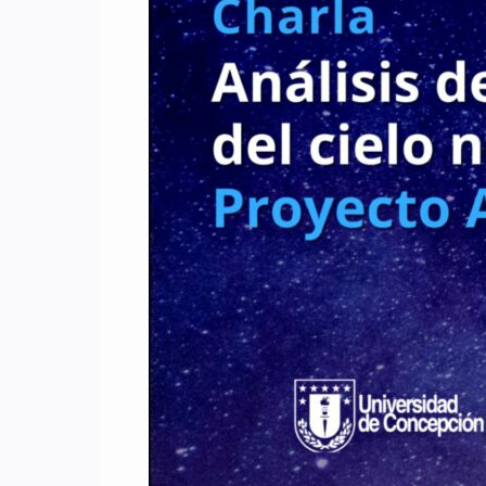
del
cielo
nocturno
–
Proyecto
ALeRCE