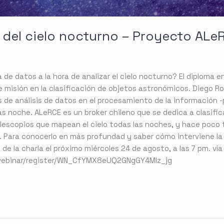
s del cielo nocturno – Proyecto ALe
 de datos a la hora de analizar el cielo nocturno? El diploma 
misión en la clasificación de objetos astronómicos. Diego Ro
de análisis de datos en el procesamiento de la información 
as noche. ALeRCE es un broker chileno que se dedica a clasific
lescopios que mapean el cielo todas las noches, y hace poco t
. Para conocerlo en más profundad y saber cómo interviene la
de la charla el próximo miércoles 24 de agosto, a las 7 pm. vía
s/webinar/register/WN_CfYMX8eUQ2GNgGY4Mlz_jg