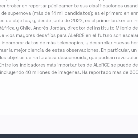
mer broker en reportar públicamente sus clasificaciones usando 
de supernova (más de 14 mil candidatos); es el primero en e
s de objetos; y, desde junio de 2022, es el primer broker en in
frica y Chile. Andrés Jordán, director del Instituto Milenio d
que «los mayores desafíos para ALeRCE en el futuro son escala
incorporar datos de más telescopios, y desarrollar nuevas herr
aer la mejor ciencia de estas observaciones. En particular, un
os objetos de naturaleza desconocida, que podrían revolucio
 Entre los indicadores más importantes de ALeRCE se puede d
, incluyendo 40 millones de imágenes. Ha reportado más de 60