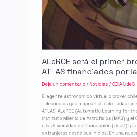
la
NASA
ALeRCE será el primer br
ATLAS financiados por l
Deja un comentario
/
Noticias
/
CDIA UdeC
El agente astronómico virtual o broker chi
telescopios que mapean el cielo todas las 
ATLAS. ALeRCE (Automatic Learning for the
Instituto Milenio de Astrofísica (MAS) y 
y la Universidad de Concepción (UdeC) y l
extranjeras desde sus inicios. En una nuev