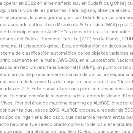
operar en 2022 en el hemisferio sur, en Sudáfrica y Chile) cu
o para la vida de las personas. Para lograrlo, observa el ciel
 el proceso, lo que significa gran cantidad de datos para anal
ador asociado del Instituto Milenio de Astrofísica (MAS) y d
po interdisciplinario de ALeRCE “es convertir esta información
ciones del Zwicky Transient Facility (ZTF) en California, EEUU
tema multi telescopio global. Esta combinación de datos poten
istema de clasificación automática de los objetos variables 
 principalmente en la nube (AWS-DO), en el Laboratorio Nacio
talados en Red Universitaria Nacional (REUNA), un punto crític
erramientas de procesamiento masivo de datos, inteligencia arti
l acerca de los eventos de mayor interés científico. “Duran
nfocadas en ZTF. Esta nueva etapa nos plantea nuevos desafío
ios. Es como enseñarle al computador a aprender desde difer
Vives, líder del área de machine learning de ALeRCE, director
ador cuenta que, desde 2019, ALeRCE procesa alrededor de 300 
equipo de ingeniería dedicado, que desarrolla herramientas p
yecto nacional fue seleccionado como uno de los siete brokers
e que reportará el observatorio Vera C. Rubin, que comenzará