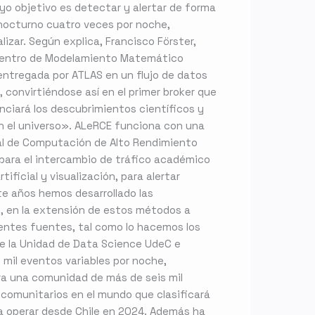
yo objetivo es detectar y alertar de forma
o nocturno cuatro veces por noche,
izar. Según explica, Francisco Förster,
el Centro de Modelamiento Matemático
 entregada por ATLAS en un flujo de datos
, convirtiéndose así en el primer broker que
ciará los descubrimientos científicos y
en el universo». ALeRCE funciona con una
nal de Computación de Alto Rendimiento
o para el intercambio de tráfico académico
ficial y visualización, para alertar
te años hemos desarrollado las
s, en la extensión de estos métodos a
entes fuentes, tal como lo hacemos los
 de la Unidad de Data Science UdeC e
mil eventos variables por noche,
ara una comunidad de más de seis mil
 comunitarios en el mundo que clasificará
 a operar desde Chile en 2024. Además ha