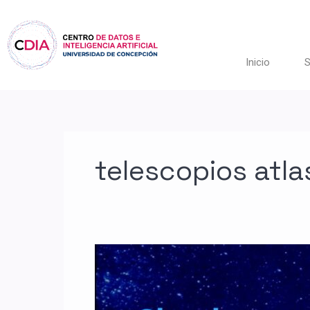
Ir
al
contenido
Inicio
S
telescopios atla
Charla:
Análisis
de
datos