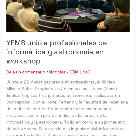
y
astronomía
en
workshop
YEMS unió a profesionales de
informática y astronomía en
workshop
Deja un comentario
/
Noticias
/
CDIA UdeC
Junto a 22 investigadores e investigadoras, el Núcleo
Milenio Sobre Exoplanetas Jóvenes y sus Lunas (Yems)
finalizó hoy sus tres jornadas de workshop realizadas en
Concepción. Con el Hotel Terrano y la Facultad de Ingeniería
de la Universidad de Concepción como escenarios, la
instancia reunió a profesionales de las áreas de la
informática y la astronomía. Todo en torno a su primer año
de actividades. De acuerdo a la ingeniera civil informática e
integrante de Yems, Alejandra Fernández, esta iniciativa