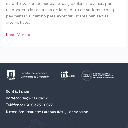
caracterización de exoplanetas y exolunas jóvenes, para
responder a la pregunta de larga data de su formación y
pavimentar el camino para explorar lugares habitables
alternativos.
Read More »
Contáctanos
Correo:
cdia@inf.udec.cl
Teléfono:
+56 9 3736 6977
Dirección:
Edmundo Larenas #310, Concepción