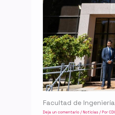
Facultad de Ingenierí
Deja un comentario
/
Noticias
/ Por
CD