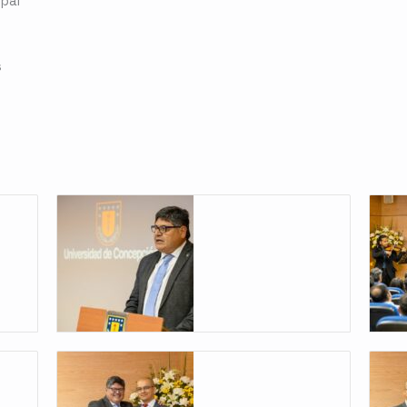
pal
s