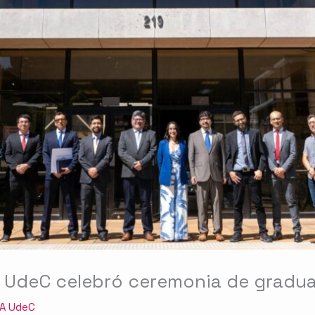
a UdeC celebró ceremonia de gradua
IA UdeC