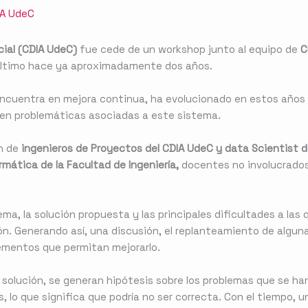
IA UdeC
cial (CDIA UdeC)
fue cede de un workshop junto al equipo de
C
 último hace ya aproximadamente dos años.
ncuentra en mejora continua, ha evolucionado en estos años 
sten problemáticas asociadas a este sistema.
ón de
ingenieros de Proyectos del CDIA UdeC y data Scientist 
ática de la Facultad de Ingeniería,
docentes no involucrados 
ema, la solución propuesta y las principales dificultades a las
ón. Generando así, una discusión, el replanteamiento de algun
lementos que permitan mejorarlo.
olución, se generan hipótesis sobre los problemas que se han
, lo que significa que podría no ser correcta. Con el tiempo, 