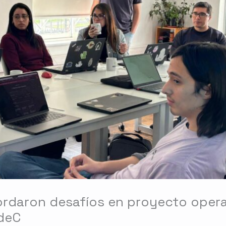
rdaron desafíos en proyecto opera
UdeC