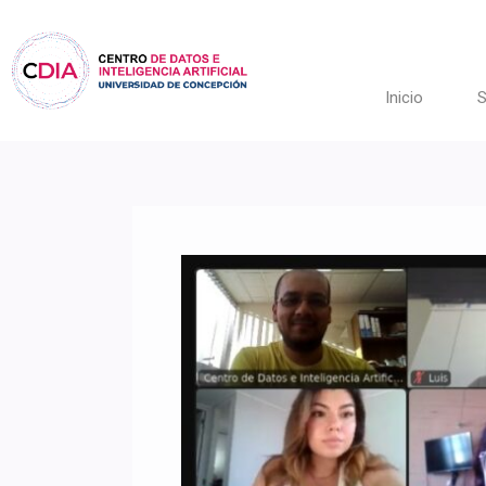
Ir
al
contenido
Inicio
S