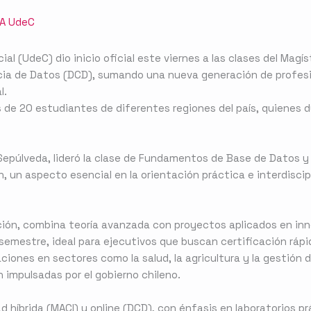
IA UdeC
cial (UdeC) dio inicio oficial este viernes a las clases del Magí
ncia de Datos (DCD), sumando una nueva generación de profes
l.
 de 20 estudiantes de diferentes regiones del país, quienes 
s Sepúlveda, lideró la clase de Fundamentos de Base de Datos 
, un aspecto esencial en la orientación práctica e interdiscip
ación, combina teoría avanzada con proyectos aplicados en inn
semestre, ideal para ejecutivos que buscan certificación rápi
ciones en sectores como la salud, la agricultura y la gestión 
n impulsadas por el gobierno chileno.
d híbrida (MACI) y online (DCD), con énfasis en laboratorios p