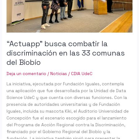
las
33
comunas
del
Biobío
“Actuapp” busca combatir la
discriminación en las 33 comunas
del Biobío
Deja un comentario
/
Noticias
/
CDIA UdeC
La iniciativa, ejecutada por Fundación Iguales, contempla
una aplicación que fue desarrollada por la Unidad de Data
Science UdeC y que cuenta con diversas funciones. Con la
presencia de autoridades universitarias y de Fundación
Iguales, incluida su mascota Kiki, el Auditorio Universidad de
Concepción fue el escenario escogido para el lanzamiento
del Programa de Acción Regional contra la Discriminación,
financiado por el Gobierno Regional del Biobío y la
fundación. La iniciativa también sirvió para presentar la