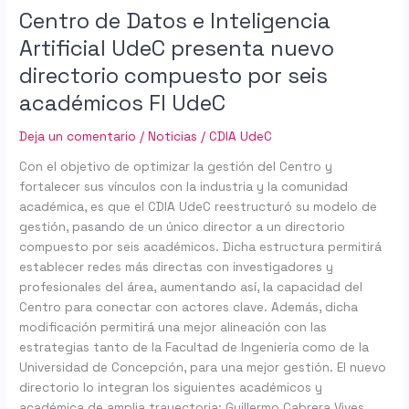
por
Centro de Datos e Inteligencia
seis
Artificial UdeC presenta nuevo
académicos
directorio compuesto por seis
FI
UdeC
académicos FI UdeC
Deja un comentario
/
Noticias
/
CDIA UdeC
Con el objetivo de optimizar la gestión del Centro y
fortalecer sus vínculos con la industria y la comunidad
académica, es que el CDIA UdeC reestructuró su modelo de
gestión, pasando de un único director a un directorio
compuesto por seis académicos. Dicha estructura permitirá
establecer redes más directas con investigadores y
profesionales del área, aumentando así, la capacidad del
Centro para conectar con actores clave. Además, dicha
modificación permitirá una mejor alineación con las
estrategias tanto de la Facultad de Ingeniería como de la
Universidad de Concepción, para una mejor gestión. El nuevo
directorio lo integran los siguientes académicos y
académica de amplia trayectoria: Guillermo Cabrera Vives,