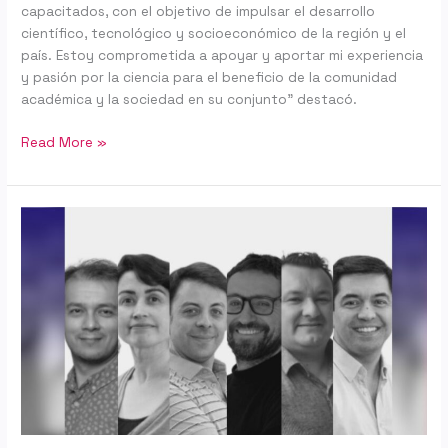
capacitados, con el objetivo de impulsar el desarrollo
científico, tecnológico y socioeconómico de la región y el
país. Estoy comprometida a apoyar y aportar mi experiencia
y pasión por la ciencia para el beneficio de la comunidad
académica y la sociedad en su conjunto” destacó.
Read More »
Centro
de
Datos
e
Inteligencia
Artificial
UdeC
presenta
nuevo
directorio
compuesto