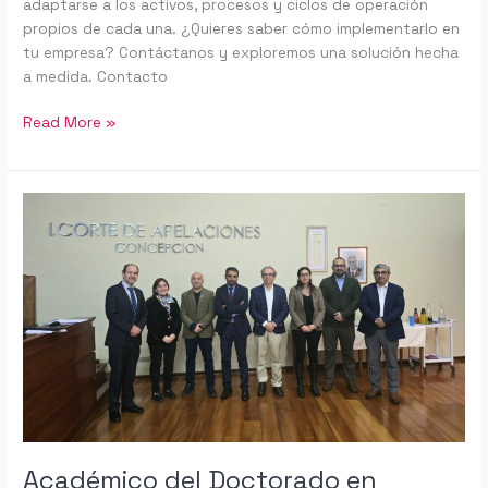
adaptarse a los activos, procesos y ciclos de operación
propios de cada una. ¿Quieres saber cómo implementarlo en
tu empresa? Contáctanos y exploremos una solución hecha
a medida. Contacto
Read More »
Académico
del
Doctorado
en
Inteligencia
Artificial
expone
en
el
Poder
Judicial
sobre
Académico del Doctorado en