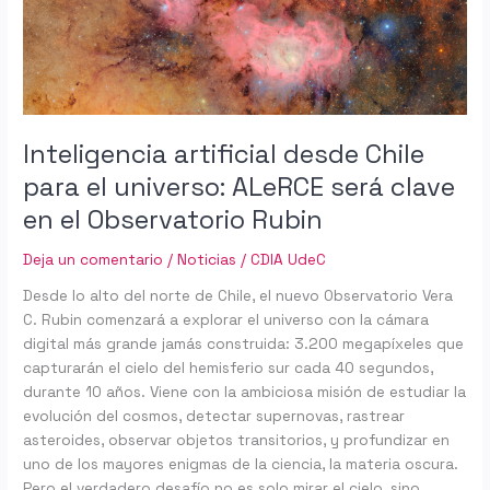
universo:
ALeRCE
será
clave
en
el
Inteligencia artificial desde Chile
Observatorio
para el universo: ALeRCE será clave
Rubin
en el Observatorio Rubin
Deja un comentario
/
Noticias
/
CDIA UdeC
Desde lo alto del norte de Chile, el nuevo Observatorio Vera
C. Rubin comenzará a explorar el universo con la cámara
digital más grande jamás construida: 3.200 megapíxeles que
capturarán el cielo del hemisferio sur cada 40 segundos,
durante 10 años. Viene con la ambiciosa misión de estudiar la
evolución del cosmos, detectar supernovas, rastrear
asteroides, observar objetos transitorios, y profundizar en
uno de los mayores enigmas de la ciencia, la materia oscura.
Pero el verdadero desafío no es solo mirar el cielo, sino