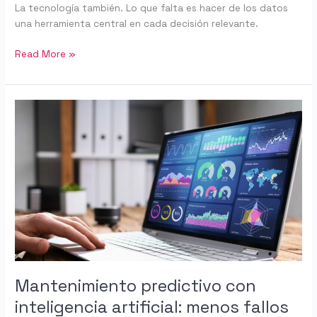
La tecnología también. Lo que falta es hacer de los datos
una herramienta central en cada decisión relevante.
Read More »
Mantenimiento
predictivo
con
inteligencia
artificial:
menos
fallos
y
más
eficiencia
Mantenimiento predictivo con
inteligencia artificial: menos fallos