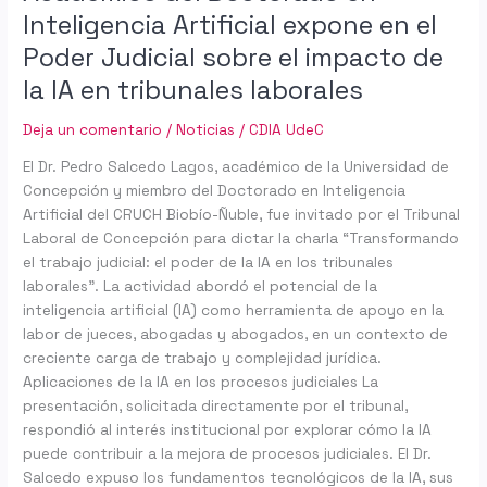
el
Inteligencia Artificial expone en el
impacto
Poder Judicial sobre el impacto de
de
la
la IA en tribunales laborales
IA
en
Deja un comentario
/
Noticias
/
CDIA UdeC
tribunales
El Dr. Pedro Salcedo Lagos, académico de la Universidad de
laborales
Concepción y miembro del Doctorado en Inteligencia
Artificial del CRUCH Biobío-Ñuble, fue invitado por el Tribunal
Laboral de Concepción para dictar la charla “Transformando
el trabajo judicial: el poder de la IA en los tribunales
laborales”. La actividad abordó el potencial de la
inteligencia artificial (IA) como herramienta de apoyo en la
labor de jueces, abogadas y abogados, en un contexto de
creciente carga de trabajo y complejidad jurídica.
Aplicaciones de la IA en los procesos judiciales La
presentación, solicitada directamente por el tribunal,
respondió al interés institucional por explorar cómo la IA
puede contribuir a la mejora de procesos judiciales. El Dr.
Salcedo expuso los fundamentos tecnológicos de la IA, sus