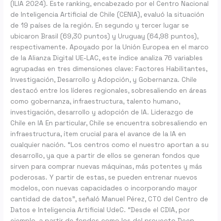
(ILIA 2024). Este ranking, encabezado por el Centro Nacional
de Inteligencia Artificial de Chile (CENIA), evaluó la situación
de 19 países de la región. En segundo y tercer lugar se
ubicaron Brasil (69,30 puntos) y Uruguay (64,98 puntos),
respectivamente. Apoyado por la Unión Europea en el marco
de la Alianza Digital UE-LAC, este índice analiza 76 variables
agrupadas en tres dimensiones clave: Factores Habilitantes,
Investigación, Desarrollo y Adopción, y Gobernanza. Chile
destacó entre los líderes regionales, sobresaliendo en áreas
como gobernanza, infraestructura, talento humano,
investigación, desarrollo y adopción de IA. Liderazgo de
Chile en IA En particular, Chile se encuentra sobresaliendo en
infraestructura, ítem crucial para el avance de la IA en
cualquier nación. “Los centros como el nuestro aportan a su
desarrollo, ya que a partir de ellos se generan fondos que
sirven para comprar nuevas máquinas, más potentes y más
poderosas. Y partir de estas, se pueden entrenar nuevos
modelos, con nuevas capacidades o incorporando mayor
cantidad de datos”, señaló Manuel Pérez, CTO del Centro de
Datos e Inteligencia Artificial UdeC. “Desde el CDIA, por
ejemplo, a partir de fondos como los del proyecto Deep-