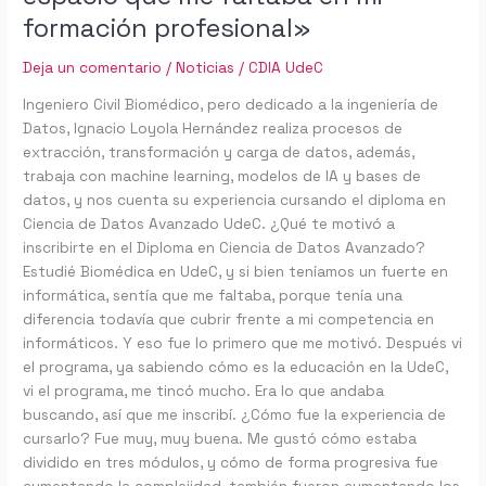
en
formación profesional»
mi
formación
Deja un comentario
/
Noticias
/
CDIA UdeC
profesional»
Ingeniero Civil Biomédico, pero dedicado a la ingeniería de
Datos, Ignacio Loyola Hernández realiza procesos de
extracción, transformación y carga de datos, además,
trabaja con machine learning, modelos de IA y bases de
datos, y nos cuenta su experiencia cursando el diploma en
Ciencia de Datos Avanzado UdeC. ¿Qué te motivó a
inscribirte en el Diploma en Ciencia de Datos Avanzado?
Estudié Biomédica en UdeC, y si bien teníamos un fuerte en
informática, sentía que me faltaba, porque tenía una
diferencia todavía que cubrir frente a mi competencia en
informáticos. Y eso fue lo primero que me motivó. Después vi
el programa, ya sabiendo cómo es la educación en la UdeC,
vi el programa, me tincó mucho. Era lo que andaba
buscando, así que me inscribí. ¿Cómo fue la experiencia de
cursarlo? Fue muy, muy buena. Me gustó cómo estaba
dividido en tres módulos, y cómo de forma progresiva fue