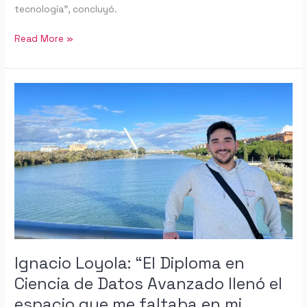
tecnología”, concluyó.
Read More »
Ignacio
Loyola:
“El
Diploma
en
Ciencia
de
Datos
Avanzado
llenó
el
espacio
Ignacio Loyola: “El Diploma en
que
Ciencia de Datos Avanzado llenó el
me
espacio que me faltaba en mi
faltaba