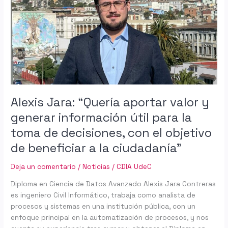
aportar
valor
y
generar
información
útil
para
la
toma
Alexis Jara: “Quería aportar valor y
de
generar información útil para la
decisiones,
toma de decisiones, con el objetivo
con
el
de beneficiar a la ciudadanía”
objetivo
de
Deja un comentario
/
Noticias
/
CDIA UdeC
beneficiar
Diploma en Ciencia de Datos Avanzado Alexis Jara Contreras
a
es ingeniero Civil Informático, trabaja como analista de
la
procesos y sistemas en una institución pública, con un
ciudadanía”
enfoque principal en la automatización de procesos, y nos