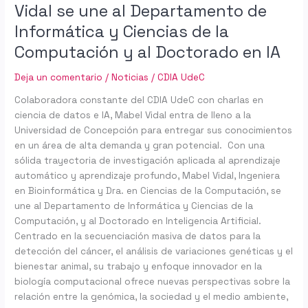
Vidal se une al Departamento de
Vidal
se
Informática y Ciencias de la
une
Computación y al Doctorado en IA
al
Departamento
Deja un comentario
/
Noticias
/
CDIA UdeC
de
Informática
Colaboradora constante del CDIA UdeC con charlas en
y
ciencia de datos e IA, Mabel Vidal entra de lleno a la
Ciencias
Universidad de Concepción para entregar sus conocimientos
de
en un área de alta demanda y gran potencial. Con una
la
sólida trayectoria de investigación aplicada al aprendizaje
Computación
automático y aprendizaje profundo, Mabel Vidal, Ingeniera
y
en Bioinformática y Dra. en Ciencias de la Computación, se
al
une al Departamento de Informática y Ciencias de la
Doctorado
Computación, y al Doctorado en Inteligencia Artificial.
en
Centrado en la secuenciación masiva de datos para la
IA
detección del cáncer, el análisis de variaciones genéticas y el
bienestar animal, su trabajo y enfoque innovador en la
biología computacional ofrece nuevas perspectivas sobre la
relación entre la genómica, la sociedad y el medio ambiente,