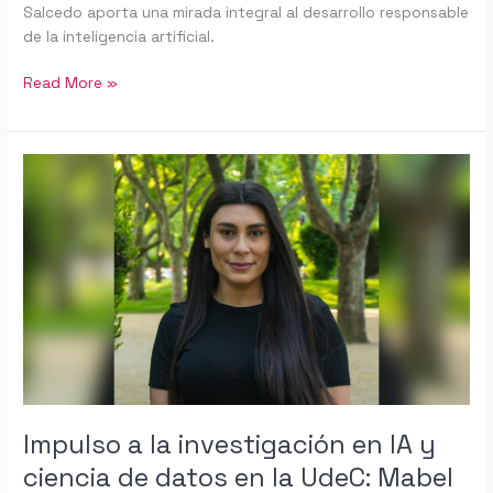
Salcedo aporta una mirada integral al desarrollo responsable
de la inteligencia artificial.
Read More »
Impulso
a
la
investigación
en
IA
y
ciencia
de
datos
en
la
Impulso a la investigación en IA y
UdeC:
ciencia de datos en la UdeC: Mabel
Mabel