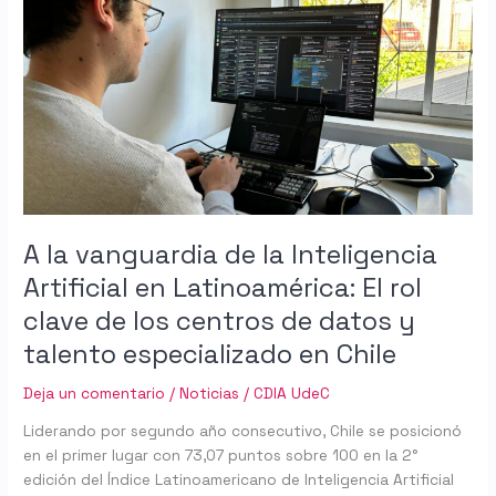
vanguardia
de
la
Inteligencia
Artificial
en
Latinoamérica:
El
rol
clave
A la vanguardia de la Inteligencia
de
Artificial en Latinoamérica: El rol
los
clave de los centros de datos y
centros
de
talento especializado en Chile
datos
y
Deja un comentario
/
Noticias
/
CDIA UdeC
talento
Liderando por segundo año consecutivo, Chile se posicionó
especializado
en el primer lugar con 73,07 puntos sobre 100 en la 2°
en
edición del Índice Latinoamericano de Inteligencia Artificial
Chile