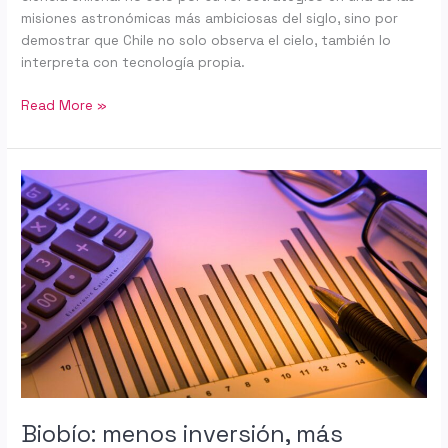
misiones astronómicas más ambiciosas del siglo, sino por
demostrar que Chile no solo observa el cielo, también lo
interpreta con tecnología propia.
Read More »
Biobío:
menos
inversión,
más
desempleo…
y
una
oportunidad
para
decidir
mejor
Biobío: menos inversión, más