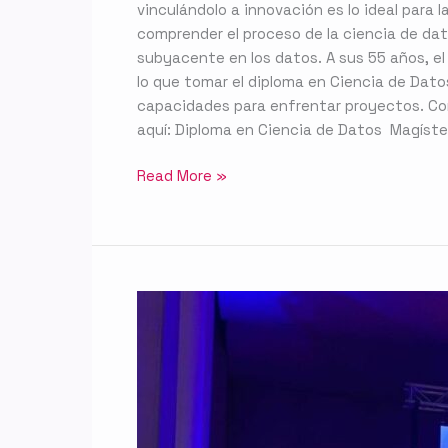
vinculándolo a innovación es lo ideal para l
comprender el proceso de la ciencia de da
subyacente en los datos. A sus 55 años, el i
lo que tomar el diploma en Ciencia de Dato
capacidades para enfrentar proyectos. Co
aquí: Diploma en Ciencia de Datos Magíst
Read More »
Director
UDS
UdeC
fue
parte
de
panel