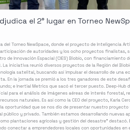
judica el 2° lugar en Torneo NewS
a del Torneo NewSpace, donde el proyecto de Inteligencia Artif
rticipación de autoridades y los ocho proyectos finalistas, se
tro de Innovación Espacial (CIES) Biobío, con financiamiento d
 La iniciativa reunió diversos proyectos de la Región del Biob
ología satelital, buscando así impulsar el desarrollo de una 
ta. En la jornada se premió a los tres ganadores de este desa
gundo; e Inertial Metrics que sacó el tercer puesto. Deep-Hub
icial para el análisis de imágenes aéreas de interés forestal,
e recursos naturales. Es así como la CEO del proyecto, Karla 
a oportunidad que se nos dio de presentar nuestro proyecto 
tal público y privado. También estamos desarrollando nuevas a
 como plantaciones agrícolas y gestión del desastre” destacó
ndo conectar a emprendedores locales con oportunidades en el