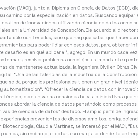
ovación (MACI), junto al Diploma en Ciencia de Datos (DCD), di
u camino por la especialización en datos. Buscando equipar a 
y gestión de innovaciones utilizando ciencia de datos como su
iales en la Universidad de Concepción. De acuerdo al director 
 basta sólo con tenerlos, sino que hay que saber qué hacer con
erramientas para poder lidiar con esos datos, para obtener inf
e desafío es en qué aplicarla.”, agregó. En un mundo cada vez 
ransformar y resolver problemas complejos es importante y est
as de mantenerse actualizada, la ingeniera Civil en Obras Civi
gital. “Una de las falencias de la industria de la Construcción 
que se da porque los profesionales tienen un gran nivel técni
n y automatización”. “Ofrecer la ciencia de datos con innovaci
 técnico, pero en varias ocasiones he visto iniciativas que 
tonces abordar la ciencia de datos pensándolo como procesos 
ivas de ciencias de datos” destacó. El amplio perfil de ingres
y experiencias provenientes de diversos ámbitos, enriquecien
 en Biotecnología, Claudia Martínez, se interesó por el MACI, 
y cursos, sin embargo, el optar a un magíster donde te entre