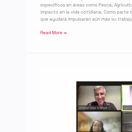
específicos en áreas como Pesca, Agricult
impacto en la vida cotidiana. Como parte 
que ayudará impulsarán aún más su trabajo i
Read More »
Magíster
en
Ciencia
de
Datos
para
la
Innovación
da