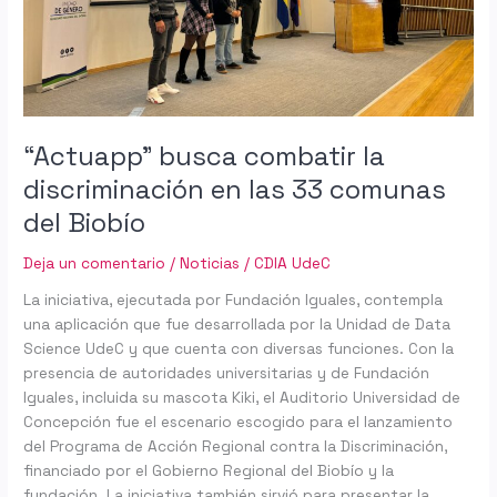
las
33
comunas
del
Biobío
“Actuapp” busca combatir la
discriminación en las 33 comunas
del Biobío
Deja un comentario
/
Noticias
/
CDIA UdeC
La iniciativa, ejecutada por Fundación Iguales, contempla
una aplicación que fue desarrollada por la Unidad de Data
Science UdeC y que cuenta con diversas funciones. Con la
presencia de autoridades universitarias y de Fundación
Iguales, incluida su mascota Kiki, el Auditorio Universidad de
Concepción fue el escenario escogido para el lanzamiento
del Programa de Acción Regional contra la Discriminación,
financiado por el Gobierno Regional del Biobío y la
fundación. La iniciativa también sirvió para presentar la