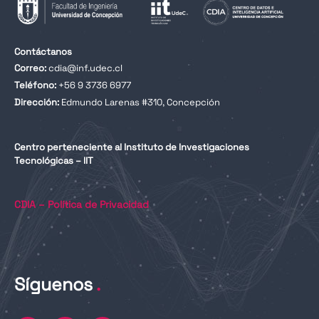
Contáctanos
Correo:
cdia@inf.udec.cl
Teléfono:
+56 9 3736 6977
Dirección:
Edmundo Larenas #310, Concepción
Centro perteneciente al Instituto de Investigaciones
Tecnológicas – IIT
CDIA – Política de Privacidad
Síguenos
.
L
I
Y