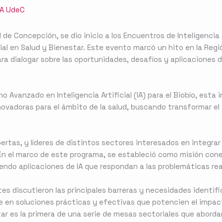
IA UdeC
de Concepción, se dio inicio a los Encuentros de Inteligencia Ar
al en Salud y Bienestar. Este evento marcó un hito en la Regi
 dialogar sobre las oportunidades, desafíos y aplicaciones de l
 Avanzado en Inteligencia Artificial (IA) para el Biobío, esta 
nnovadoras para el ámbito de la salud, buscando transformar el
rtas, y líderes de distintos sectores interesados en integrar
. En el marco de este programa, se estableció como misión conec
do aplicaciones de IA que respondan a las problemáticas reale
ntes discutieron las principales barreras y necesidades identifi
 en soluciones prácticas y efectivas que potencien el impacto 
tar es la primera de una serie de mesas sectoriales que abord